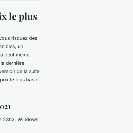
ix le plus
 vous risquez des
onibles, un
ela peut même
la dernière
ersion de la suite
rix le plus bas et
2021
me 23h2. Windows