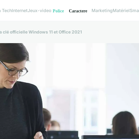
h Tech
Internet
Jeux-video
Marketing
Matériel
Sma
a clé officielle Windows 11 et Office 2021