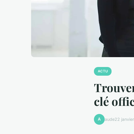
ACTU
Trouver
clé offi
A
aude
22 janvie