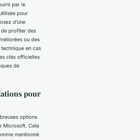
urni par le
utilisée pour
sposez d’une
n de profiter des
 améliorées ou des
rt technique en cas
s clés officielles
tiques de
dations pour
ombreuses options
de Microsoft. Cela
, comme mentionné