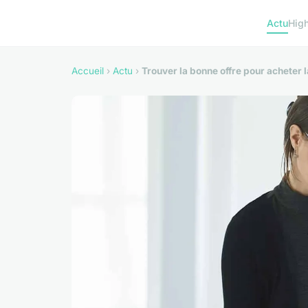
Actu
Hig
Accueil
›
Actu
›
Trouver la bonne offre pour acheter l