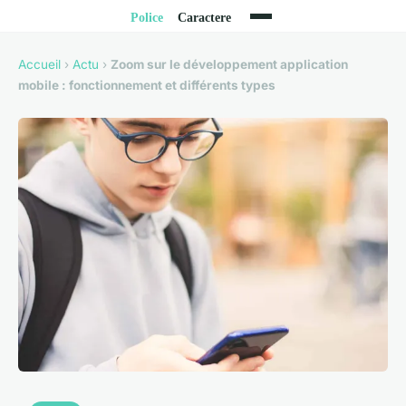
Accueil
›
Actu
›
Zoom sur le développement application
mobile : fonctionnement et différents types