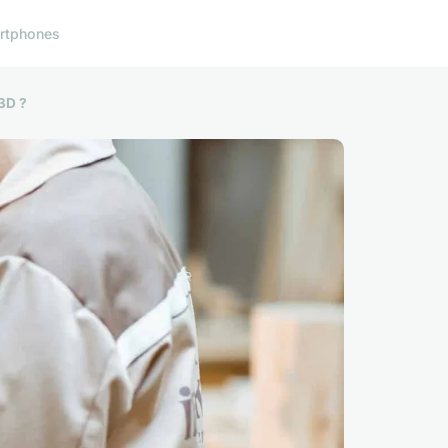
rtphones
 3D ?