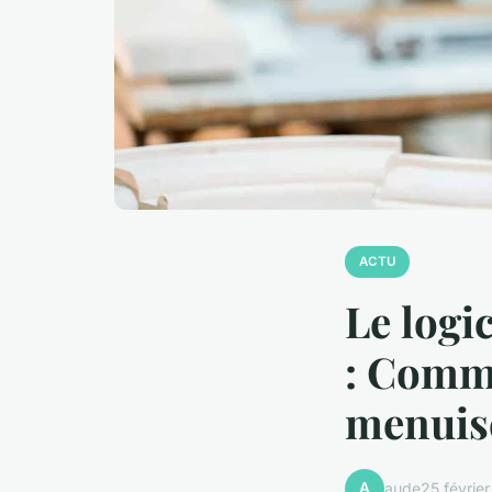
ACTU
Le logi
: Comme
menuise
A
aude
25 févrie