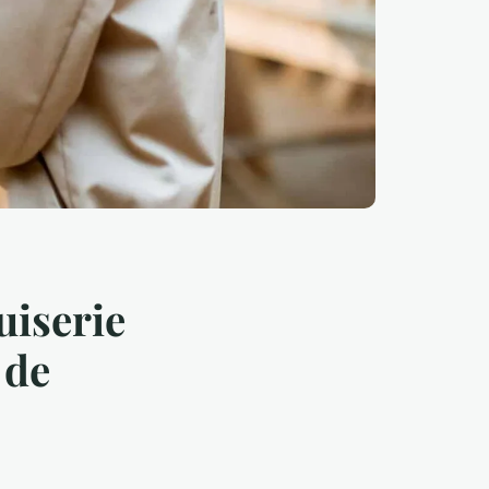
uiserie
 de