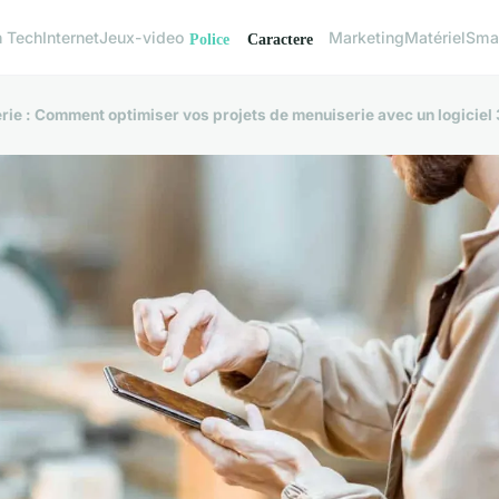
h Tech
Internet
Jeux-video
Marketing
Matériel
Sma
rie : Comment optimiser vos projets de menuiserie avec un logiciel