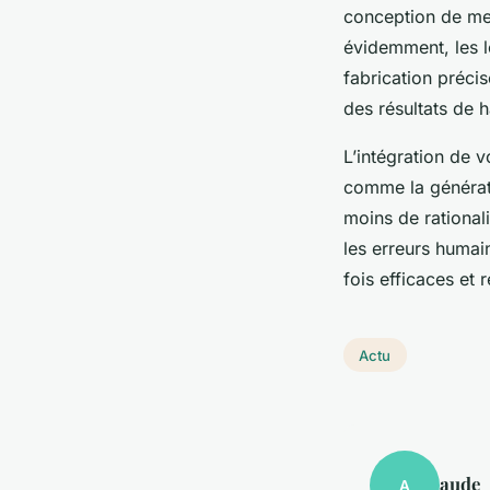
conception de men
évidemment, les l
fabrication précis
des résultats de h
L’intégration de 
comme la générat
moins de rationali
les erreurs humain
fois efficaces et 
Actu
aude
A