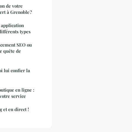
on de votre
ert à Grenoble ?
application
et différents types
encement SEO ou
e quête de
 lui confier la
utique en ligne :
votre service
et en direct !