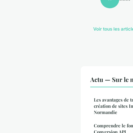
Voir tous les artic
Actu — Sur le 
Les avantages de tr
création de sites I
Normandie
Comprendre le fon
Conversion API