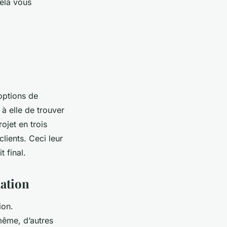
Cela vous
options de
à elle de trouver
ojet en trois
ients. Ceci leur
t final.
lation
ion.
même, d’autres