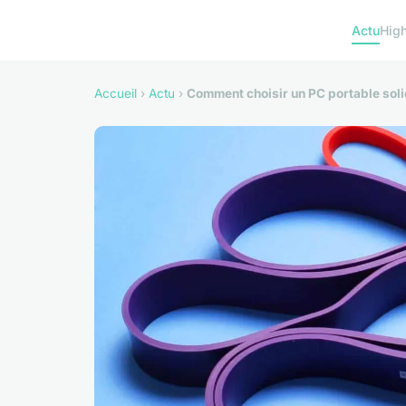
Actu
Hig
Accueil
›
Actu
›
Comment choisir un PC portable soli