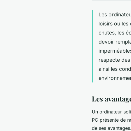
Les ordinateu
loisirs ou le
chutes, les é
devoir rempla
imperméables
respecte des 
ainsi les con
environneme
Les avantage
Un ordinateur soli
PC présente de n
de ses avantages