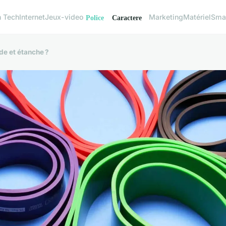
h Tech
Internet
Jeux-video
Marketing
Matériel
Sma
de et étanche ?