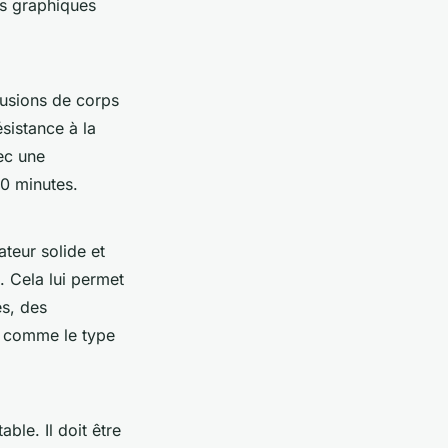
s graphiques
rusions de corps
ésistance à la
ec une
30 minutes.
ateur solide et
. Cela lui permet
es, des
n comme le type
ble. Il doit être