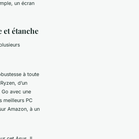
emple, un écran
e et étanche
plusieurs
obustesse à toute
 Ryzen, d’un
6 Go avec une
s meilleurs PC
 sur Amazon, à un
r cet Asus. Il