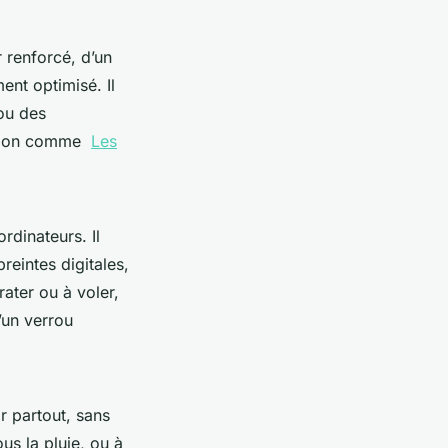
r renforcé, d’un
ent optimisé. Il
 ou des
rrosion comme
Les
rdinateurs. Il
reintes digitales,
rater ou à voler,
’un verrou
r partout, sans
us la pluie, ou à