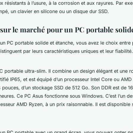
x résistants à l’usure, à la corrosion et aux rayures. Par ex
mpé, un clavier en silicone ou un disque dur SSD.
 sur le marché pour un PC portable solid
un PC portable solide et étanche, vous avez le choix entre 
stinguent par leurs caractéristiques uniques et leur fiabilité.
C portable ultra-slim. Il combine un design élégant et une r
rtifié IP65, et est équipé d’un processeur Intel Core ou AMD
 pouces, d’un stockage SSD de 512 Go. Son DDR est de 1
heures. Ce PC Asus fonctionne sous Windows. C’est l’un de
esseur AMD Ryzen, à un prix raisonnable. Il est disponible
.
un PC portable avec un grand écran, vous pouvez opter pou