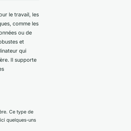
r le travail, les
sques, comme les
 données ou de
obustes et
inateur qui
ère. Il supporte
es
ière. Ce type de
ici quelques-uns