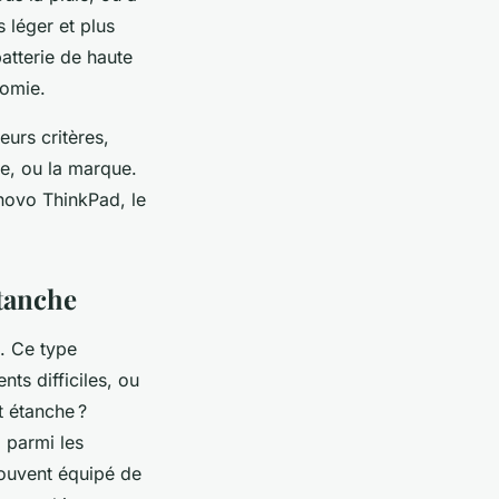
s léger et plus
atterie de haute
nomie.
eurs critères,
ge, ou la marque.
novo ThinkPad, le
étanche
e. Ce type
ts difficiles, ou
t étanche ?
, parmi les
souvent équipé de