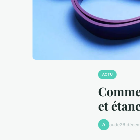
ACTU
Comment
et étan
A
aude
26 décem