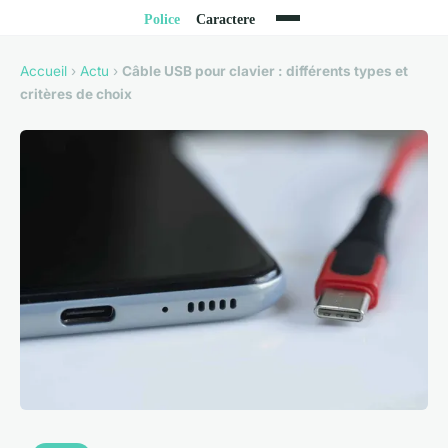
Accueil
›
Actu
›
Câble USB pour clavier : différents types et
critères de choix