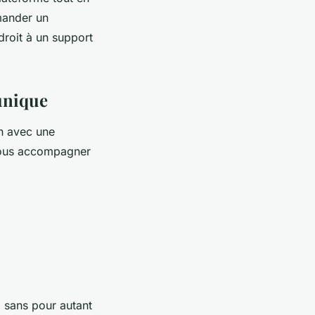
emander un
droit à un support
 unique
on avec une
 vous accompagner
l sans pour autant