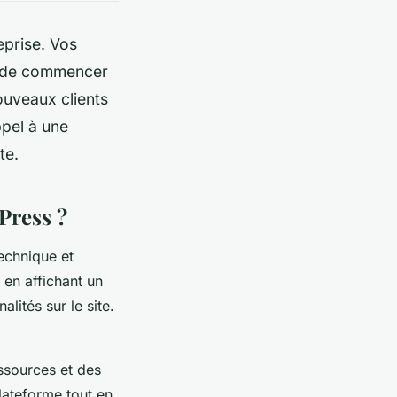
eprise. Vos
nt de commencer
ouveaux clients
ppel à une
ite.
Press ?
echnique et
 en affichant un
alités sur le site.
ssources et des
plateforme tout en