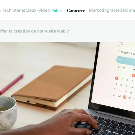
h Tech
Internet
Jeux-video
Marketing
Matériel
Sma
ier la création de votre site web ?