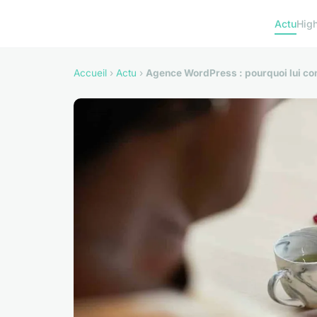
Actu
Hig
Accueil
›
Actu
›
Agence WordPress : pourquoi lui conf