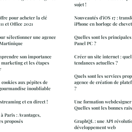
sujet !
ffre pour acheter la clé
Nouveautés d'iOS 17 : trans
11 et Office 2021
iPhone en horloge de chevet
pour sélectionner une agence
Quelles sont les principales
 Martinique
Panel PC ?
omprendre son importance
Créer un site internet : quel
s marketing et les étapes
tendances actuelles ?
r
Quels sont les services pro
s cookies aux pépites de
agence de création de plate
 gourmandise inoubliable
?
treaming et en direct !
Une formation webdesigner 
Quelles sont les bonnes rais
à Paris : Avantages,
ces proposés
GraphQL : une API révoluti
développement web