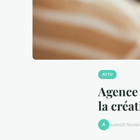
ACTU
Agence 
la créat
A
aude
26 févrie